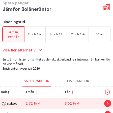
Spara pengar
Jämför Bolåneräntor
Bindningstid
3 mån
2 och 3 år
4 och 5 år
7 och 8 år
10 år
och 1 år
Visa fler alternativ
Snitträntor är genomsnittet av de faktiskt erbjudna räntorna från banker för
en viss månad.
Snitträntor avser juli 2026
SNITTRÄNTOR
LISTRÄNTOR
Bolag
3 mån
1 år
2,72 %
3,02 %